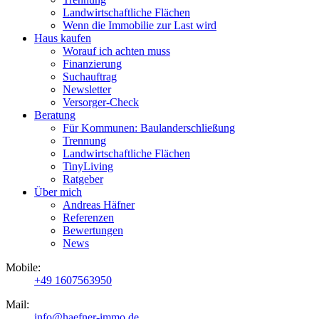
Landwirtschaftliche Flächen
Wenn die Immobilie zur Last wird
Haus kaufen
Worauf ich achten muss
Finanzierung
Suchauftrag
Newsletter
Versorger-Check
Beratung
Für Kommunen:­ Baulanderschließung
Trennung
Landwirtschaftliche Flächen
TinyLiving
Ratgeber
Über mich
Andreas Häfner
Referenzen
Bewertungen
News
Mobile:
+49 1607563950
Mail:
info@haefner-immo.de