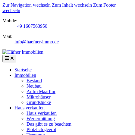
Zur Navigation wechseln
Zum Inhalt wechseln
Zum Footer
wechseln
Mobile:
+49 1607563950
Mail:
info@haefner-immo.de
Startseite
Immobilien
Bestand
Neubau
Aufm Maarflur
Mikrohäuser
Grundstücke
Haus verkaufen
Haus verkaufen
Wertermittlung
Das gibt es zu beachten
Plötzlich geerbt
Trennung